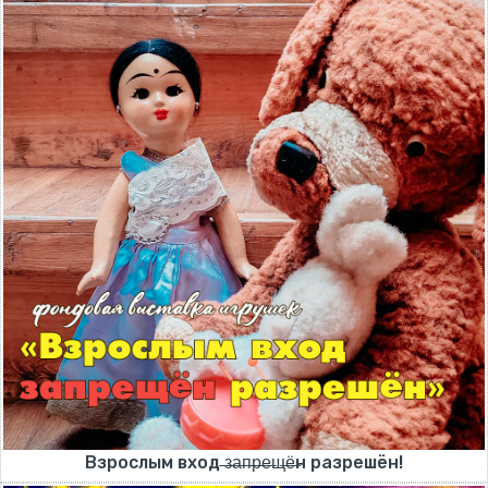
Взрослым вход ̶з̶а̶п̶р̶е̶щ̶ё̶н разрешён!